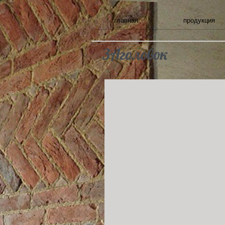
главная
продукция
ЗАголовок