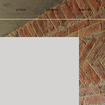
услуги
галерея
новости
РЫба