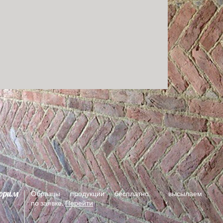
ворим
Образцы продукции
бесплатно высылаем
по
заявке.
Перейти