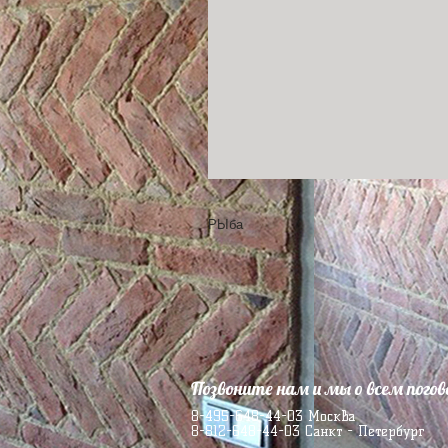
РЫба
Позвоните нам и мы о всем пого
8-495-648-44-03 Москва
8-812-648-44-03 Санкт - Петербург