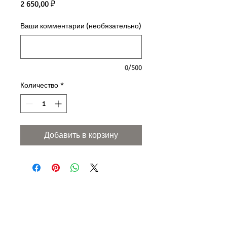
Цена
2 650,00 ₽
Ваши комментарии (необязательно)
0/500
Количество
*
Добавить в корзину
Позвоните нам и мы о всем поговорим
8-495-648-44-03
Москва
8-812-648-44-03
Санкт - Петербург
info@starinnii-kirpich.ru