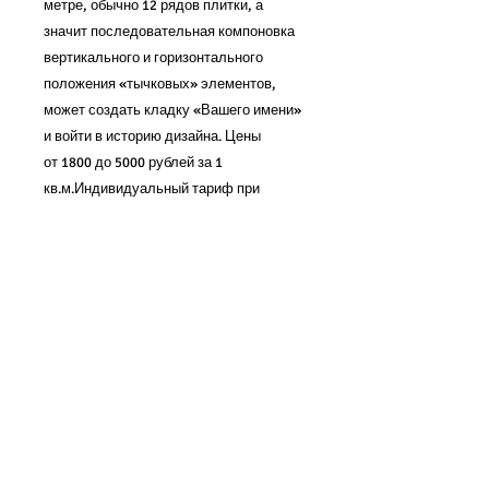
метре, обычно 12 рядов плитки, а
значит последовательная компоновка
вертикального и горизонтального
положения «тычковых» элементов,
может создать кладку «Вашего имени»
и войти в историю дизайна. Цены
от 1800 до 5000 рублей за 1
кв.м.Индивидуальный тариф при
покупке от 50 кв.м.
Позвоните нам и мы о всем поговорим
8-495-648-44-03
Москва
8-812-648-44-03
Санкт - Петербург
info@starinnii-kirpich.ru
Образцы продукции
бесплатно
высылаем по
заявке.
Перейти