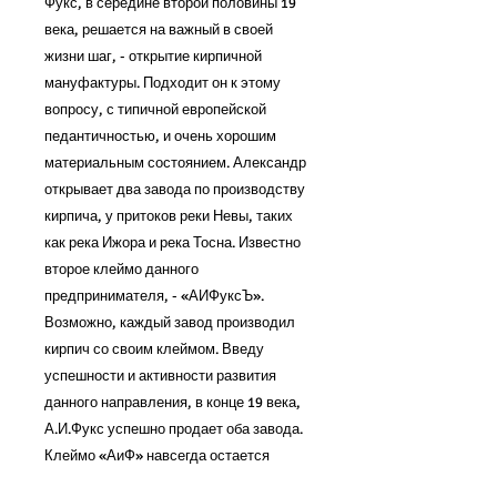
Фукс, в середине второй половины 19 
века, решается на важный в своей 
жизни шаг, - открытие кирпичной 
мануфактуры. Подходит он к этому 
вопросу, с типичной европейской 
педантичностью, и очень хорошим 
материальным состоянием. Александр 
открывает два завода по производству 
кирпича, у притоков реки Невы, таких 
как река Ижора и река Тосна. Известно 
второе клеймо данного 
предпринимателя, - «АИФуксЪ». 
Возможно, каждый завод производил 
кирпич со своим клеймом. Введу 
успешности и активности развития 
данного направления, в конце 19 века, 
А.И.Фукс успешно продает оба завода. 
Клеймо «АиФ» навсегда остается 
символом успешности, и очень 