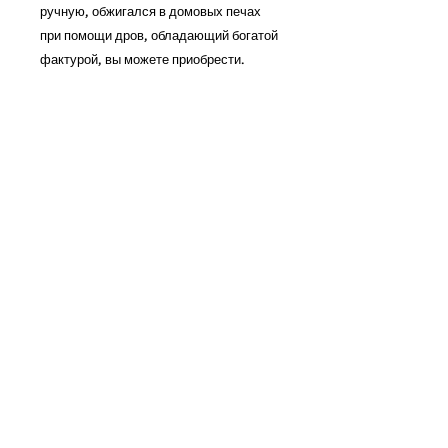
ручную, обжигался в домовых печах
при помощи дров, обладающий богатой
фактурой, вы можете приобрести.
Позвоните нам и мы о всем поговорим
8-495-648-44-03
Москва
8-812-648-44-03
Санкт - Петербург
info@starinnii-kirpich.ru
Образцы продукции
бесплатно
высылаем по
заявке.
Перейти
© 2009 Старинный кирпич и плитка москва